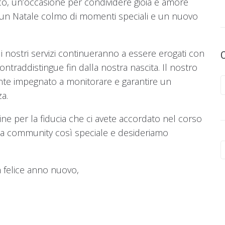
co, un’occasione per condividere gioia e amore
oi un Natale colmo di momenti speciali e un nuovo
i nostri servizi continueranno a essere erogati con
ontraddistingue fin dalla nostra nascita. Il nostro
nte impegnato a monitorare e garantire un
C
a.
e per la fiducia che ci avete accordato nel corso
una community così speciale e desideriamo
S
f
 felice anno nuovo,