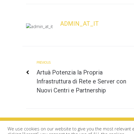
ADMIN_AT_IT
Previous
PREVIOUS
Navigazione
Artuà Potenzia la Propria
articoli
Infrastruttura di Rete e Server con
Nuovi Centri e Partnership
We use cookies on our website to give you the most relevant 
© 2026 Artuà di FINAEGS srls p.iva 03928620545
clicking “Accept”, you consent to the use of ALL the cookies.