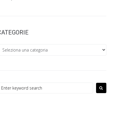
CATEGORIE
ategorie
earch
or: