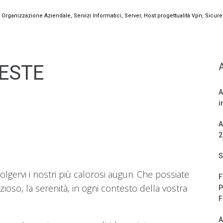
rganizzazione Aziendale, Servizi Informatici, Server, Host progettualità Vpn, Sicure
FESTE
A
i
A
2
S
olgervi i nostri più calorosi auguri. Che possiate
F
ioso, la serenità, in ogni contesto della vostra
P
F
A