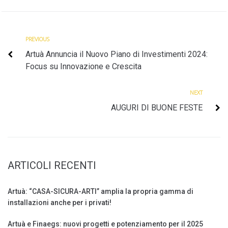
Previous
Navigazione
PREVIOUS
Artuà Annuncia il Nuovo Piano di Investimenti 2024:
articoli
Focus su Innovazione e Crescita
Next
NEXT
AUGURI DI BUONE FESTE
ARTICOLI RECENTI
Artuà: “CASA-SICURA-ARTI” amplia la propria gamma di
installazioni anche per i privati!
Artuà e Finaegs: nuovi progetti e potenziamento per il 2025