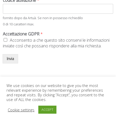
codice attivazione
*
fornito dopo da Artuà. Se non in possesso richiedilo
0 di 10 caratteri max.
Accettazione GDPR
*
Acconsento a che questo sito conservi le informazioni
inviate così che possano rispondere alla mia richiesta.
Invia
We use cookies on our website to give you the most
relevant experience by remembering your preferences
and repeat visits. By clicking “Accept”, you consent to the
use of ALL the cookies.
Cookie settings
ACCEPT
© 2026 Artuà di FINAEGS srls p.iva 03928620545