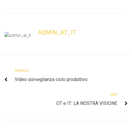
ADMIN_AT_IT
Previous
Navigazione
PREVIOUS
Video sorveglianza ciclo produttivo
articoli
Next
NEXT
OT e IT: LA NOSTRA VISIONE